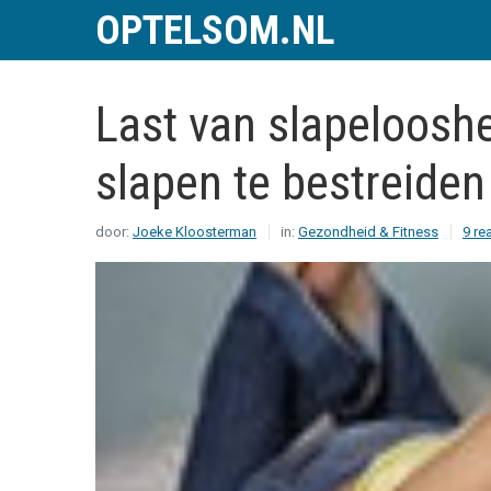
OPTELSOM.NL
Last van slapelooshe
slapen te bestreiden
door:
Joeke Kloosterman
in:
Gezondheid & Fitness
9 re