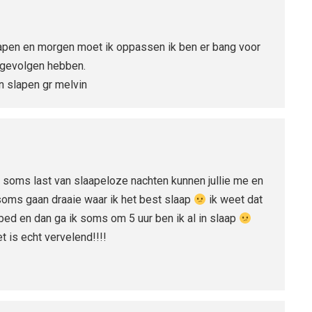
slapen en morgen moet ik oppassen ik ben er bang voor
jn gevolgen hebben.
n slapen gr melvin
b soms last van slaapeloze nachten kunnen jullie me en
 soms gaan draaie waar ik het best slaap
ik weet dat
r bed en dan ga ik soms om 5 uur ben ik al in slaap
t is echt vervelend!!!!