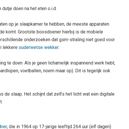
dutje doen na het eten o.i.d.
aten op je slaapkamer te hebben, de meeste apparaten
oede komt. Grootste boosdoener hierbij is de mobiele
erschillende onderzoeken dat gsm-straling niet goed voor
’n lekkere
ouderwetse wekker
.
ing te doen. Als je geen lichamelijk inspannend werk hebt,
hardlopen, voetballen, noem maar op). Dit is tegelijk ook
s de slaap. Het schijnt dat zelfs het licht wat een digitale
t.
dner
, die in 1964 op 17-jarige leeftijd 264 uur (elf dagen)