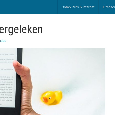
Computers & Internet
Lifehac
vergeleken
cties