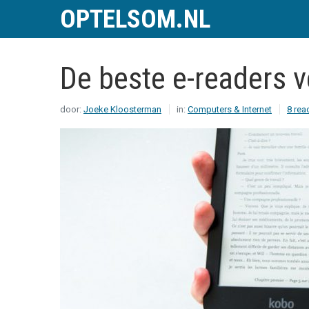
OPTELSOM.NL
De beste e-readers 
door:
Joeke Kloosterman
in:
Computers & Internet
8 rea