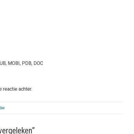
PUB, MOBI, PDB, DOC
 reactie achter.
der
vergeleken”